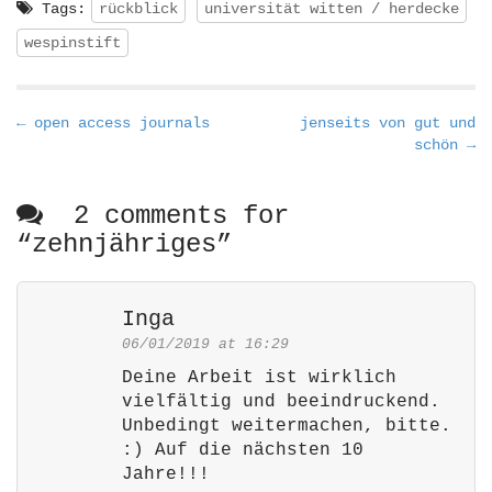
Tags:
rückblick
universität witten / herdecke
wespinstift
P
← open access journals
jenseits von gut und
schön →
o
s
t
2 comments for
n
“
zehnjähriges
”
a
v
Inga
i
06/01/2019 at 16:29
g
a
Deine Arbeit ist wirklich
vielfältig und beeindruckend.
t
Unbedingt weitermachen, bitte.
i
:) Auf die nächsten 10
o
Jahre!!!