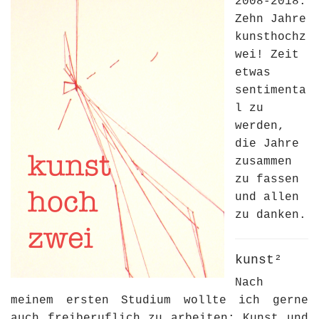
2008-2018.
Zehn Jahre
kunsthochz
wei! Zeit
etwas
sentimenta
l zu
werden,
die Jahre
zusammen
zu fassen
und allen
zu danken.
kunst²
Nach
meinem ersten Studium wollte ich gerne
auch freiberuflich zu arbeiten: Kunst und