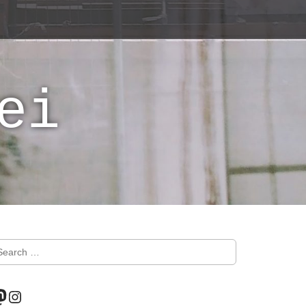
ei
astodon
Instagram