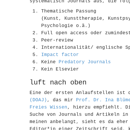
systematisch Journals aus, die fol
Thematische Passung
(Kunst, Kunsttherapie, Kunstps
Psychologie o.ä.)
Full open access oder zumindes
Peer-review
Internationalität/ englische S
Impact factor
Keine
Predatory Journals
Kein Elsevier
luft nach oben
Eine der ersten Anlaufstellen ist
(DOAJ)
, das mir
Prof. Dr. Ina Blüm
Freies Wissen
, hierzu empfiehlt. D
Suche von Journals und Artikeln in
meinen anbelangt, sieht es da eher
Editor*in einer Zeitschrift seid,