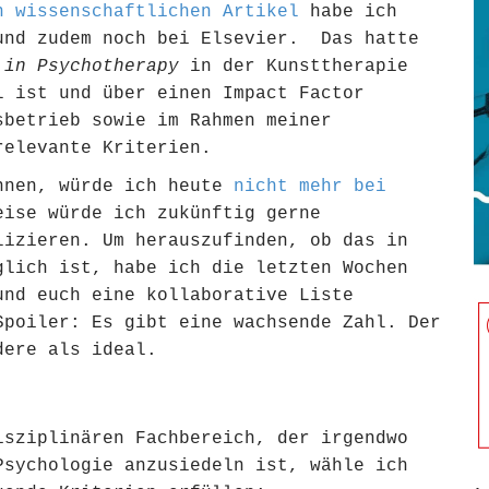
n wissenschaftlichen Artikel
habe ich
nd zudem noch bei Elsevier. Das hatte
 in Psychotherapy
in der Kunsttherapie
l ist und über einen Impact Factor
sbetrieb sowie im Rahmen meiner
relevante Kriterien.
innen, würde ich heute
nicht mehr bei
eise würde ich zukünftig gerne
lizieren. Um herauszufinden, ob das in
glich ist, habe ich die letzten Wochen
und euch eine kollaborative Liste
Spoiler: Es gibt eine wachsende Zahl. Der
dere als ideal.
isziplinären Fachbereich, der irgendwo
Psychologie anzusiedeln ist, wähle ich