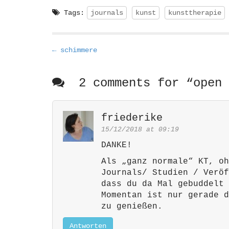
Tags:
journals
kunst
kunsttherapie
P
← schimmere
o
s
2 comments for “
open 
t
n
a
friederike
v
15/12/2018 at 09:19
i
DANKE!
g
Als „ganz normale“ KT, oh
a
Journals/ Studien / Veröf
t
dass du da Mal gebuddelt 
i
Momentan ist nur gerade d
zu genießen.
o
n
Antworten