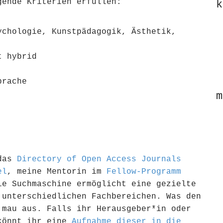
gende Kriterien erfüllen:
k
ychologie, Kunstpädagogik, Ästhetik,
t hybrid
prache
m
 das
Directory of Open Access Journals
el
, meine Mentorin im
Fellow-Programm
ie Suchmaschine ermöglicht eine gezielte
 unterschiedlichen Fachbereichen. Was den
 mau aus. Falls ihr Herausgeber*in oder
 könnt ihr eine
Aufnahme dieser in die