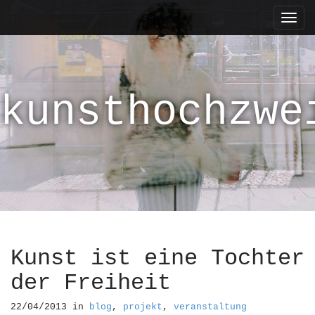
M
S
k
a
i
i
p
n
t
m
o
kunsthochzwe
e
c
n
o
n
u
t
e
n
t
Kunst ist eine Tochter
der Freiheit
22/04/2013
in
blog
,
projekt
,
veranstaltung