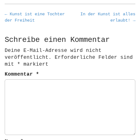
P
← Kunst ist eine Tochter
In der Kunst ist alles
der Freiheit
erlaubt! →
o
s
t
Schreibe einen Kommentar
n
Deine E-Mail-Adresse wird nicht
a
veröffentlicht.
Erforderliche Felder sind
v
mit
*
markiert
i
Kommentar
*
g
a
t
i
o
n