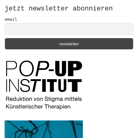
o
r
jetzt newsletter abonnieren
:
email