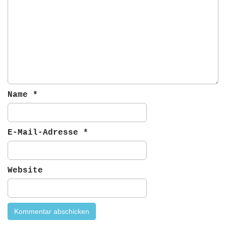
g
a
t
i
o
n
Name
*
E-Mail-Adresse
*
Website