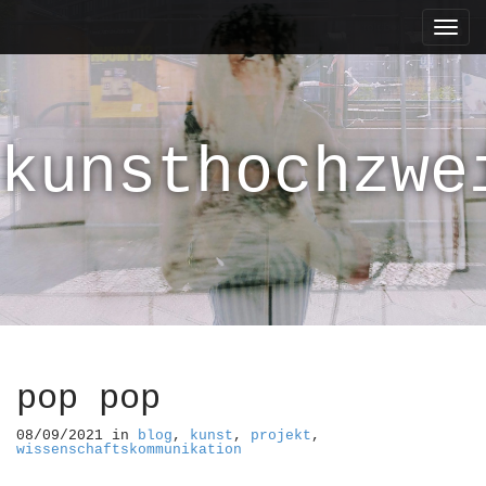
M
S
k
a
i
i
p
n
t
m
o
kunsthochzwe
e
c
n
o
n
u
t
e
n
t
pop pop
08/09/2021
in
blog
,
kunst
,
projekt
,
wissenschaftskommunikation