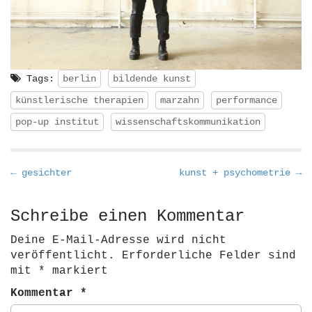
Tags:
berlin
bildende kunst
künstlerische therapien
marzahn
performance
pop-up institut
wissenschaftskommunikation
P
← gesichter
kunst + psychometrie →
o
s
Schreibe einen Kommentar
t
Deine E-Mail-Adresse wird nicht
n
veröffentlicht.
Erforderliche Felder sind
a
mit
*
markiert
v
Kommentar
*
i