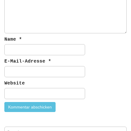
t
i
o
n
Name
*
E-Mail-Adresse
*
Website
S