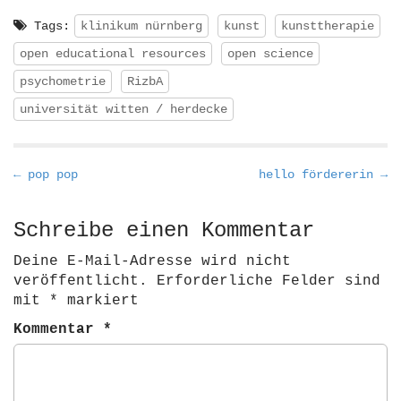
Tags:
klinikum nürnberg
kunst
kunsttherapie
open educational resources
open science
psychometrie
RizbA
universität witten / herdecke
P
← pop pop
hello fördererin →
o
s
Schreibe einen Kommentar
t
Deine E-Mail-Adresse wird nicht
n
veröffentlicht.
Erforderliche Felder sind
a
mit
*
markiert
v
Kommentar
*
i
g
a