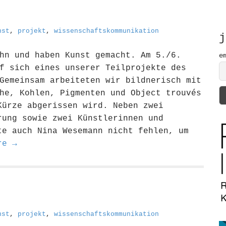
h
f
o
nst
,
projekt
,
wissenschaftskommunikation
r
j
:
hn und haben Kunst gemacht. Am 5./6.
e
f sich eines unserer Teilprojekte des
Gemeinsam arbeiteten wir bildnerisch mit
he, Kohlen, Pigmenten und Object trouvés
Kürze abgerissen wird. Neben zwei
rung sowie zwei Künstlerinnen und
te auch Nina Wesemann nicht fehlen, um
re →
nst
,
projekt
,
wissenschaftskommunikation