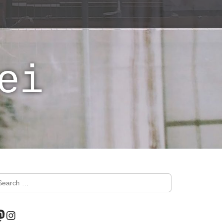
ei
astodon
Instagram