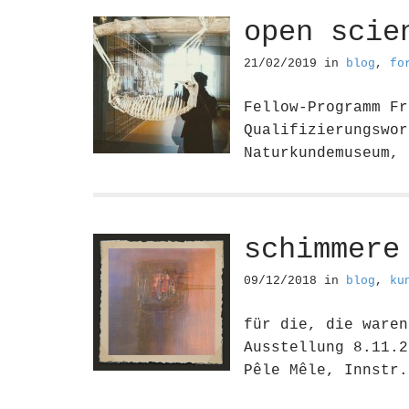
open scie
21/02/2019
in
blog
,
fo
Fellow-Programm Fr
Qualifizierungswor
Naturkundemuseum,
schimmere
09/12/2018
in
blog
,
ku
für die, die waren
Ausstellung 8.11.2
Pêle Mêle, Innstr