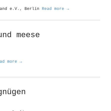
land e.V., Berlin
Read more →
und meese
ad more →
gnügen