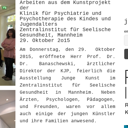
Arbeiten aus dem Kunstprojekt
h
der
f
Klinik für Psychiatrie und
o
Psychotherapie des Kindes und
r
j
Jugendalters
:
Zentralinstitut für Seelische
e
Gesundheit, Mannheim
29. Oktober 2o15
Am Donnerstag, den 29. Oktober
2015, eröffnete Herr Prof. Dr.
Dr. Banaschewski, ärztlicher
Direktor der KJP, feierlich die
Ausstellung Junge Kunst im
Zentralinstitut für Seelische
Gesundheit in Mannheim. Neben
Ärzten, Psychologen, Pädagogen,
und Freunden, waren vor allem
auch einige der jungen Künstler
und ihre Familien anwesend.