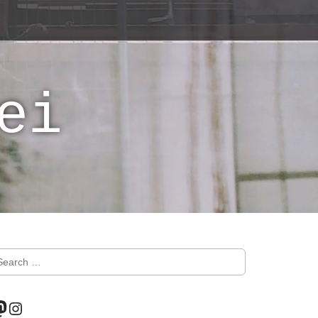
ei
astodon
Instagram