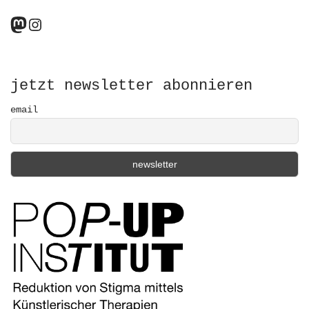
a
r
Mastodon
Instagram
c
h
f
o
r
jetzt newsletter abonnieren
:
email