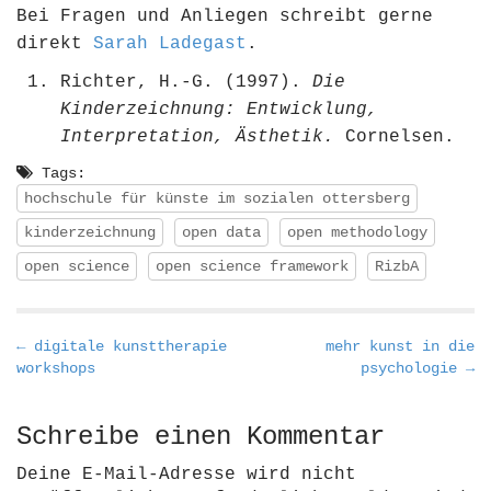
Bei Fragen und Anliegen schreibt gerne
direkt
Sarah Ladegast
.
Richter, H.-G. (1997).
Die
Kinderzeichnung: Entwicklung,
Interpretation, Ästhetik.
Cornelsen.
Tags:
hochschule für künste im sozialen ottersberg
kinderzeichnung
open data
open methodology
open science
open science framework
RizbA
P
← digitale kunsttherapie
mehr kunst in die
workshops
psychologie →
o
s
t
Schreibe einen Kommentar
n
Deine E-Mail-Adresse wird nicht
a