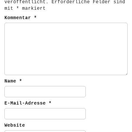
veröffentlicht.
Erforderliche Felder sind
v
mit
*
markiert
i
Kommentar
*
g
a
t
i
o
n
Name
*
E-Mail-Adresse
*
Website