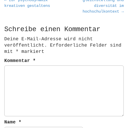
P
← zur psychodynamik
gleichstellung und
kreativen gestaltens
diversität im
o
hochschulkontext →
s
t
Schreibe einen Kommentar
n
a
Deine E-Mail-Adresse wird nicht
v
veröffentlicht.
Erforderliche Felder sind
i
mit
*
markiert
g
Kommentar
*
a
t
i
o
n
Name
*