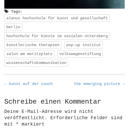
Tags:
alanus hochschule für kunst und gesellschaft
berlin
hochschule für künste im sozialen ottersberg
künstlerische therapien
pop-up institut
salon am moritzplatz
volkswagenstiftung
wissenschaftskommunikation
P
← kunst auf der couch
the emerging picture →
o
s
Schreibe einen Kommentar
t
Deine E-Mail-Adresse wird nicht
n
veröffentlicht.
Erforderliche Felder sind
a
mit
*
markiert