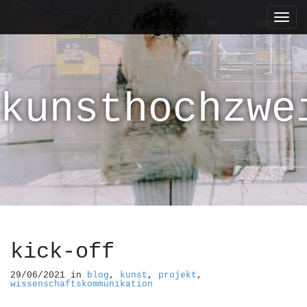
M
S
k
a
i
i
p
n
t
m
o
kunsthochzwe
e
c
n
o
n
u
t
e
n
t
kick-off
29/06/2021
in
blog
,
kunst
,
projekt
,
wissenschaftskommunikation