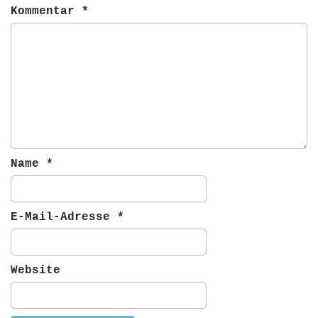
v
Kommentar
*
i
g
a
t
i
o
n
Name
*
E-Mail-Adresse
*
Website