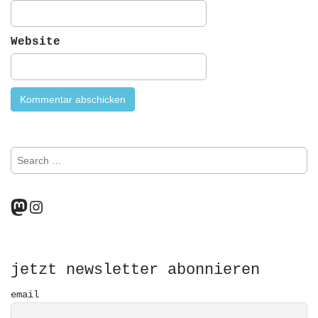
Website
S
e
a
r
Mastodon
Instagram
c
h
f
o
r
jetzt newsletter abonnieren
:
email