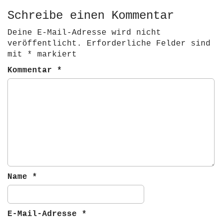
s
t
Schreibe einen Kommentar
n
Deine E-Mail-Adresse wird nicht
a
veröffentlicht.
Erforderliche Felder sind
v
mit
*
markiert
i
Kommentar
*
g
a
t
i
o
n
Name
*
E-Mail-Adresse
*