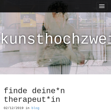
M
S
k
a
i
i
p
n
t
m
o
kunsthochzwe
e
c
n
o
n
u
t
e
n
t
finde deine*n
therapeut*in
02/12/2019
in
blog