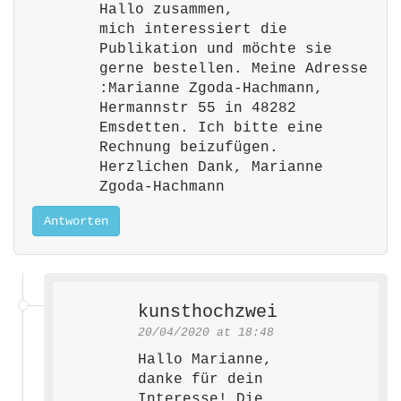
t
Hallo zusammen,
mich interessiert die
i
Publikation und möchte sie
o
gerne bestellen. Meine Adresse
n
:Marianne Zgoda-Hachmann,
Hermannstr 55 in 48282
Emsdetten. Ich bitte eine
Rechnung beizufügen.
Herzlichen Dank, Marianne
Zgoda-Hachmann
Antworten
kunsthochzwei
20/04/2020 at 18:48
Hallo Marianne,
danke für dein
Interesse! Die