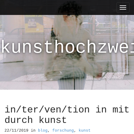
M
S
k
a
i
i
p
n
t
m
o
kunsthochzwe
e
c
n
o
n
u
t
e
n
t
in/ter/ven/tion in mit
durch kunst
22/11/2019
in
blog
,
forschung
,
kunst