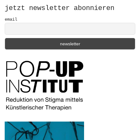
o
r
jetzt newsletter abonnieren
:
email