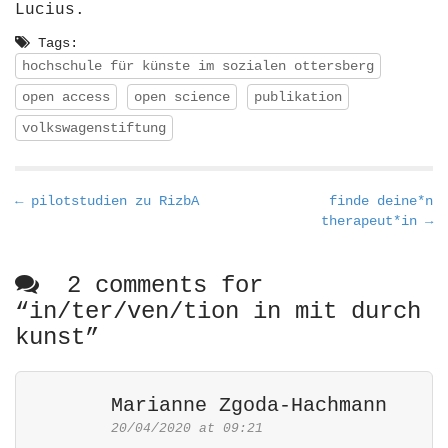
Lucius.
Tags:
hochschule für künste im sozialen ottersberg
open access
open science
publikation
volkswagenstiftung
P
← pilotstudien zu RizbA
finde deine*n
therapeut*in →
o
s
t
2 comments for
n
“
in/ter/ven/tion in mit durch
a
kunst
”
v
i
Marianne Zgoda-Hachmann
g
20/04/2020 at 09:21
a