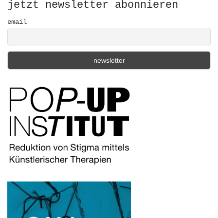
r
jetzt newsletter abonnieren
:
email