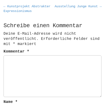
P
← Kunstprojekt Abstrakter
Ausstellung Junge Kunst →
Expressionismus
o
s
t
Schreibe einen Kommentar
n
Deine E-Mail-Adresse wird nicht
a
veröffentlicht.
Erforderliche Felder sind
v
mit
*
markiert
i
Kommentar
*
g
a
t
i
o
n
Name
*