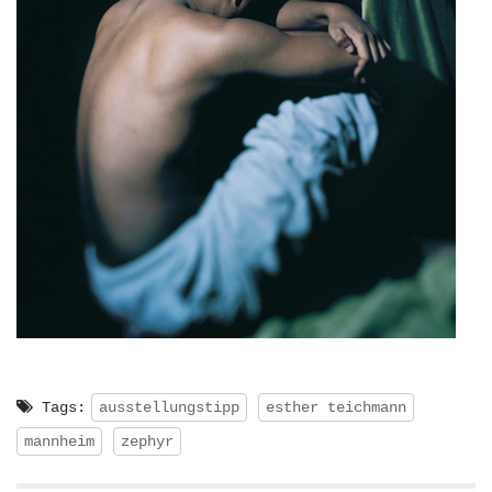
Tags:
ausstellungstipp
esther teichmann
mannheim
zephyr