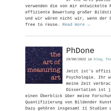
of the Arts publiz
verwenden die von mir entwickelte 
effiziente Bewertung großer Bildst
und wir wären nicht wir, wenn der 
free to reuse.
Read more →
PhDone
29/06/2022
in
blog
,
fo
Jetzt ist’s offizi
Psychologie. Ihr w
meine Zeit verbrac
Dissertation ist j
einen Überblick über meine Forschu
Quantifizierung von Bildender Kuns
Dazu gehören insgesamt 11 Studien 