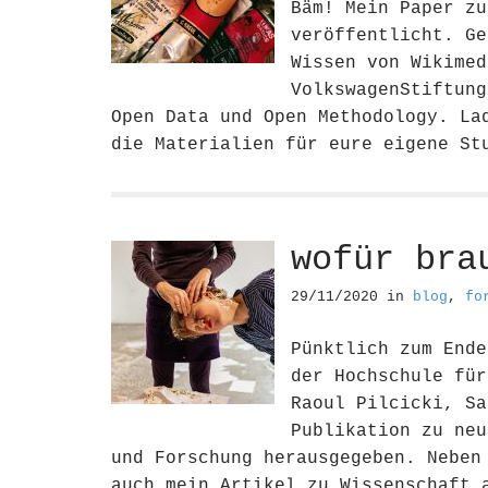
Bäm! Mein Paper zu
veröffentlicht. Ge
Wissen von Wikimed
VolkswagenStiftung
Open Data und Open Methodology. La
die Materialien für eure eigene S
wofür bra
29/11/2020
in
blog
,
fo
Pünktlich zum Ende
der Hochschule für
Raoul Pilcicki, Sa
Publikation zu neu
und Forschung herausgegeben. Neben
auch mein Artikel zu Wissenschaft 