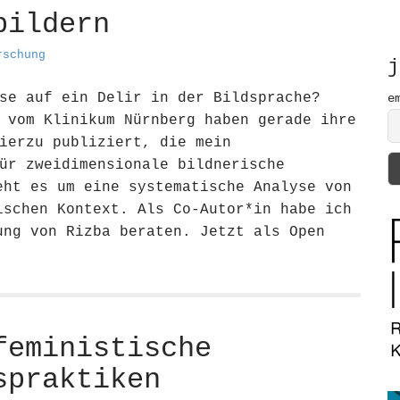
h
bildern
f
o
rschung
r
j
:
se auf ein Delir in der Bildsprache?
e
 vom Klinikum Nürnberg haben gerade ihre
ierzu publiziert, die mein
ür zweidimensionale bildnerische
eht es um eine systematische Analyse von
ischen Kontext. Als Co-Autor*in habe ich
ung von Rizba beraten. Jetzt als Open
feministische
spraktiken