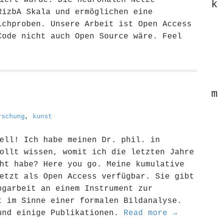
iert wurde. Die neuronalen Netze
k
RizbA Skala und ermöglichen eine
ichproben. Unsere Arbeit ist Open Access
Code nicht auch Open Source wäre. Feel
m
rschung
,
kunst
ell! Ich habe meinen Dr. phil. in
ollt wissen, womit ich die letzten Jahre
ht habe? Here you go. Meine kumulative
etzt als Open Access verfügbar. Sie gibt
ngarbeit an einem Instrument zur
t im Sinne einer formalen Bildanalyse.
und einige Publikationen.
Read more →