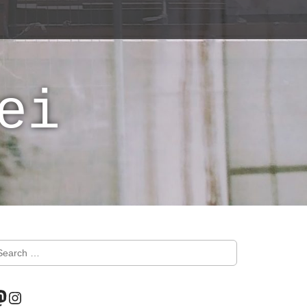
ei
astodon
Instagram