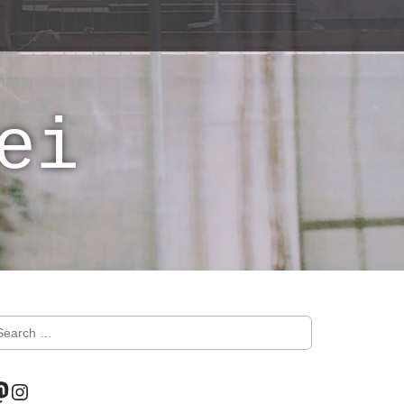
ei
astodon
Instagram