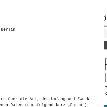
h
f
o
r
j
:
e
 Berlin
ich über die Art, den Umfang und Zweck
enen Daten (nachfolgend kurz „Daten“)