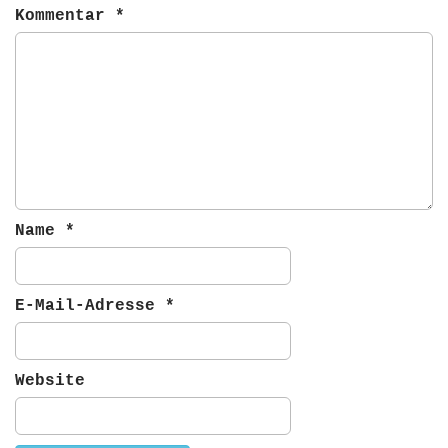
g
Kommentar
*
a
t
i
o
n
Name
*
E-Mail-Adresse
*
Website