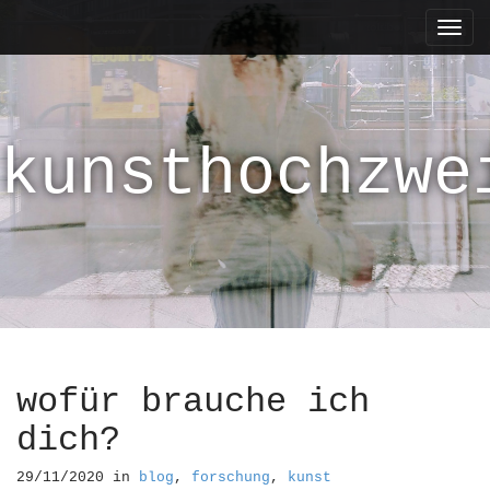
M
S
k
a
i
i
p
n
t
m
o
kunsthochzwe
e
c
n
o
n
u
t
e
n
t
wofür brauche ich
dich?
29/11/2020
in
blog
,
forschung
,
kunst