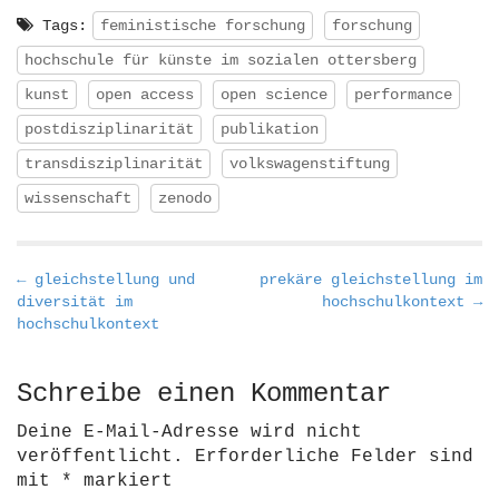
Tags:
feministische forschung
forschung
hochschule für künste im sozialen ottersberg
kunst
open access
open science
performance
postdisziplinarität
publikation
transdisziplinarität
volkswagenstiftung
wissenschaft
zenodo
P
← gleichstellung und
prekäre gleichstellung im
diversität im
hochschulkontext →
o
hochschulkontext
s
t
Schreibe einen Kommentar
n
a
Deine E-Mail-Adresse wird nicht
v
veröffentlicht.
Erforderliche Felder sind
i
mit
*
markiert