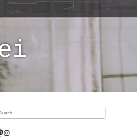
ei
astodon
Instagram