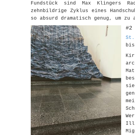
Fundstück sind Max Klingers Ra
zehnbildrige Zyklus eines Handschu
so absurd dramatisch genug, um zu 
#2
St.
bis
Ki
ar
Ma
be
si
ge
mei
Sc
We
Il
Mig