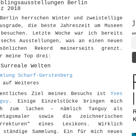
eblingsausstellungen Berlin
h
rz 2018
f
o
Berlin herrschen Winter und zweistellige
r
j
nusgrade, die beste Jahreszeit um Museen
:
 besuchen. Letzte Woche war ich bereits
e
 sechs Ausstellungen, was an einen neuen
rsönlichen Rekord meinerseits grenzt.
r meine Top drei:
 Surreale Welten
mlung Scharf-Gerstenberg
 auf Weiteres
gentliches Ziel meines Besuchs ist
Yves
guy
. Einige Einzelstücke bringen mich
ch zum lachen – nämlich Tanguy als
nntagsmaler sowie die zeichnerischen
orrekturen“ eines Lexikons. Wirklich
 ständige Sammlung. Ein für mich neues