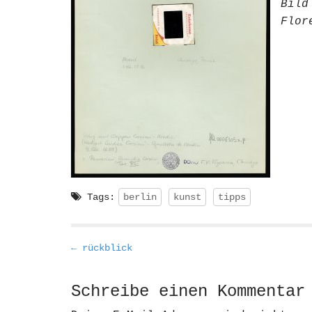
Bil
Flor
Tags:
berlin
kunst
tipps
P
← rückblick
o
s
Schreibe einen Kommentar
t