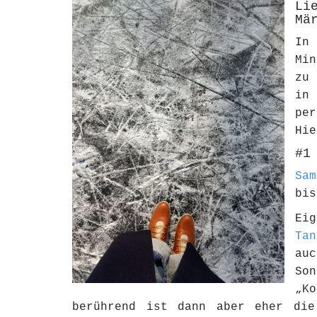
Li
Mä
In 
Mi
zu
in
pe
Hie
#1
Sam
bis
Ei
Tan
au
So
„K
berührend ist dann aber eher die