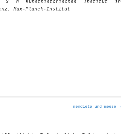
d 3 © Kunsthistorisches Institut in
enz, Max-Planck-Institut
mendieta und meese →