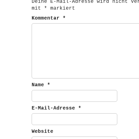
Deine E-Mail-Adresse wird nicht ve
n
mit
*
markiert
a
Kommentar
*
v
i
g
a
t
i
o
n
Name
*
E-Mail-Adresse
*
Website