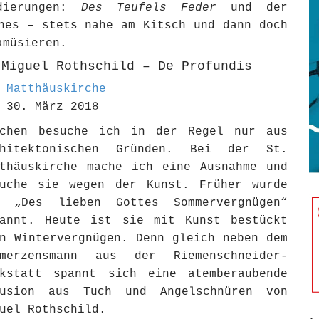
dierungen:
Des Teufels Feder
und der
hes – stets nahe am Kitsch und dann doch
amüsieren.
 Miguel Rothschild – De Profundis
 Matthäuskirche
 30. März 2018
rchen besuche ich in der Regel nur aus
chitektonischen Gründen. Bei der St.
tthäuskirche mache ich eine Ausnahme und
suche sie wegen der Kunst. Früher wurde
e „Des lieben Gottes Sommervergnügen“
nannt. Heute ist sie mit Kunst bestückt
n Wintervergnügen. Denn gleich neben dem
hmerzensmann aus der Riemenschneider-
rkstatt spannt sich eine atemberaubende
lusion aus Tuch und Angelschnüren von
uel Rothschild.