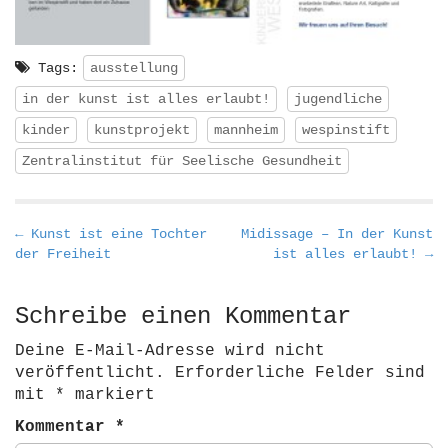
Tags:
ausstellung
in der kunst ist alles erlaubt!
jugendliche
kinder
kunstprojekt
mannheim
wespinstift
Zentralinstitut für Seelische Gesundheit
P
← Kunst ist eine Tochter
Midissage – In der Kunst
der Freiheit
ist alles erlaubt! →
o
s
t
Schreibe einen Kommentar
n
Deine E-Mail-Adresse wird nicht
a
veröffentlicht.
Erforderliche Felder sind
v
mit
*
markiert
i
Kommentar
*
g