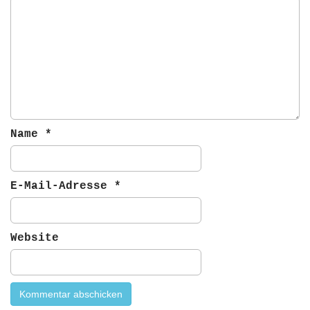
a
t
i
o
n
Name
*
E-Mail-Adresse
*
Website