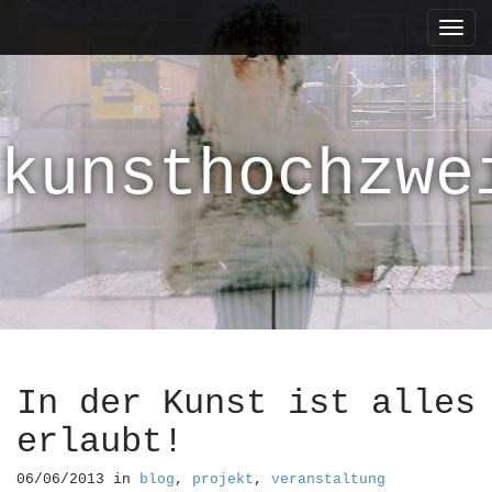
M
S
k
a
i
i
p
n
t
m
o
kunsthochzwe
e
c
n
o
n
u
t
e
n
t
In der Kunst ist alles
erlaubt!
06/06/2013
in
blog
,
projekt
,
veranstaltung