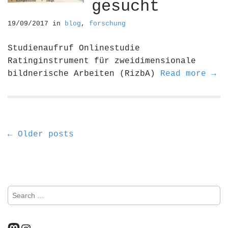
gesucht
19/09/2017
in
blog
,
forschung
Studienaufruf Onlinestudie
Ratinginstrument für zweidimensionale
bildnerische Arbeiten (RizbA)
Read more →
P
← Older posts
o
s
S
t
e
a
s
r