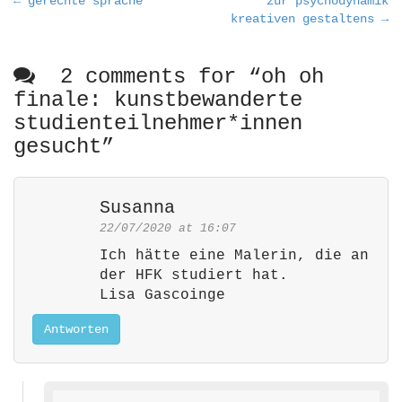
P
← gerechte sprache
zur psychodynamik
kreativen gestaltens →
o
s
t
2 comments for “
oh oh
n
finale: kunstbewanderte
a
studienteilnehmer*innen
v
gesucht
”
i
g
Susanna
a
22/07/2020 at 16:07
t
i
Ich hätte eine Malerin, die an
der HFK studiert hat.
o
Lisa Gascoinge
n
Antworten