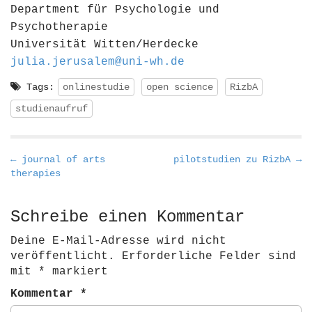
Department für Psychologie und
Psychotherapie
Universität Witten/Herdecke
julia.jerusalem@uni-wh.de
Tags:
onlinestudie
open science
RizbA
studienaufruf
P
← journal of arts
pilotstudien zu RizbA →
therapies
o
s
t
Schreibe einen Kommentar
n
Deine E-Mail-Adresse wird nicht
a
veröffentlicht.
Erforderliche Felder sind
v
mit
*
markiert
i
Kommentar
*
g