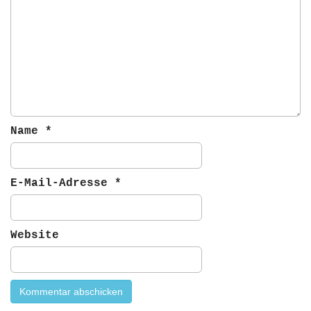
a
t
i
o
n
Name
*
E-Mail-Adresse
*
Website