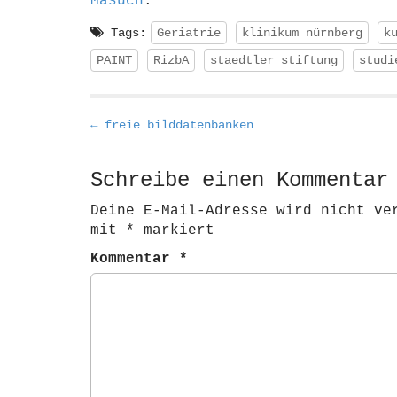
Masuch
.
Tags:
Geriatrie
klinikum nürnberg
k
PAINT
RizbA
staedtler stiftung
studi
P
← freie bilddatenbanken
o
s
Schreibe einen Kommentar
t
Deine E-Mail-Adresse wird nicht ve
n
mit
*
markiert
a
Kommentar
*
v
i
g
a
t
i