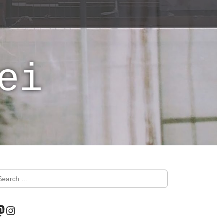
ei
astodon
Instagram