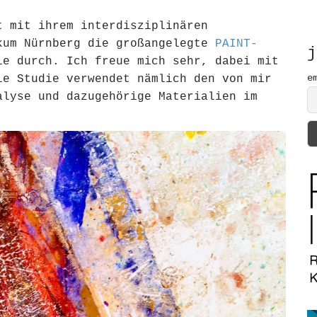
h
f
t mit ihrem interdisziplinären
o
kum Nürnberg die großangelegte
PAINT-
r
j
e durch. Ich freue mich sehr, dabei mit
:
e
le Studie verwendet nämlich den von mir
alyse und dazugehörige Materialien im