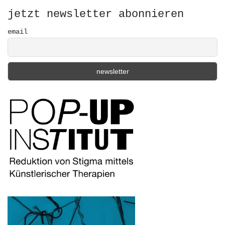
o
r
jetzt newsletter abonnieren
:
email