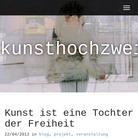
M
S
k
a
i
i
p
n
t
m
o
kunsthochzwe
e
c
n
o
n
u
t
e
n
t
Kunst ist eine Tochter
der Freiheit
22/04/2013
in
blog
,
projekt
,
veranstaltung