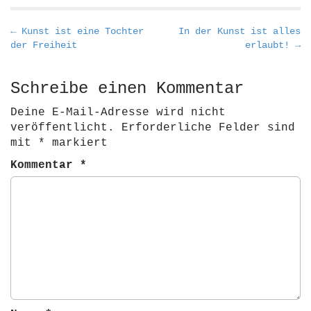
P
← Kunst ist eine Tochter
In der Kunst ist alles
der Freiheit
erlaubt! →
o
s
t
Schreibe einen Kommentar
n
Deine E-Mail-Adresse wird nicht
a
veröffentlicht.
Erforderliche Felder sind
v
mit
*
markiert
i
Kommentar
*
g
a
t
i
o
n