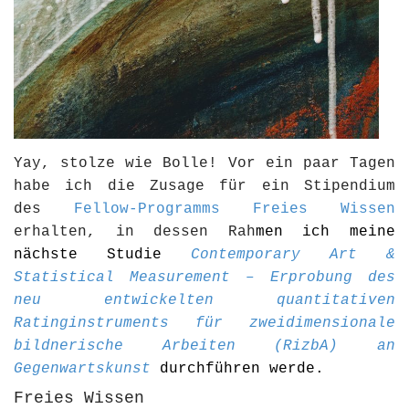
Yay, stolze wie Bolle! Vor ein paar Tagen
habe ich die Zusage für ein Stipendium
des
Fellow-Programms Freies Wissen
erhalten, in dessen Rah
men ich meine
nächste Studie
Contemporary Art &
Statistical Measurement – Erprobung des
neu entwickelten quantitativen
Ratinginstruments für zweidimensionale
bildnerische Arbeiten (RizbA) an
Gegenwartskunst
durchführen werde.
Freies Wissen