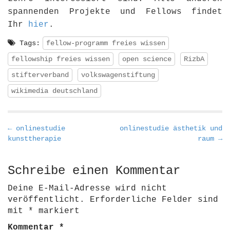
spannenden Projekte und Fellows findet
Ihr
hier
.
Tags:
fellow-programm freies wissen
fellowship freies wissen
open science
RizbA
stifterverband
volkswagenstiftung
wikimedia deutschland
P
← onlinestudie
onlinestudie ästhetik und
kunsttherapie
raum →
o
s
t
Schreibe einen Kommentar
n
Deine E-Mail-Adresse wird nicht
a
veröffentlicht.
Erforderliche Felder sind
v
mit
*
markiert
i
Kommentar
*