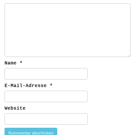
g
a
t
i
o
n
Name
*
E-Mail-Adresse
*
Website