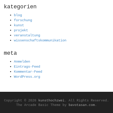
kategorien
blog
forschung
kunst
projekt
veranstaltung
wissenschaftskommunikation
meta
Anmelden
Eintrags-Feed
Kommentar-Feed
WordPress.org
Copyright © 2026
kunsthochzwei
. All Rights Reserved.
The Arcade Basic Theme by
bavotasan.com
.