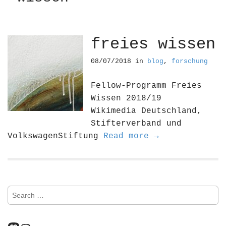
freies wissen
08/07/2018
in
blog
,
forschung
Fellow-Programm Freies
Wissen 2018/19
Wikimedia Deutschland,
Stifterverband und
VolkswagenStiftung
Read more →
S
e
a
r