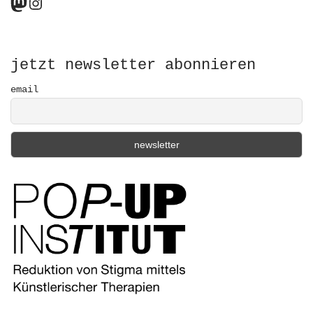
Mastodon
Instagram
c
h
f
o
r
jetzt newsletter abonnieren
:
email