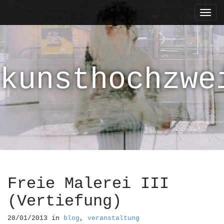
M
S
k
a
i
i
p
n
t
m
o
kunsthochzwe
e
c
n
o
n
u
t
e
n
t
Freie Malerei III
(Vertiefung)
28/01/2013
in
blog
,
veranstaltung