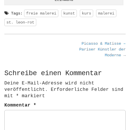
Tags:
freie malerei
kunst
kurs
malerei
st. leon-rot
P
Picasso & Matisse –
Pariser Künstler der
o
Moderne →
s
t
Schreibe einen Kommentar
n
a
Deine E-Mail-Adresse wird nicht
v
veröffentlicht.
Erforderliche Felder sind
i
mit
*
markiert
g
Kommentar
*
a
t
i