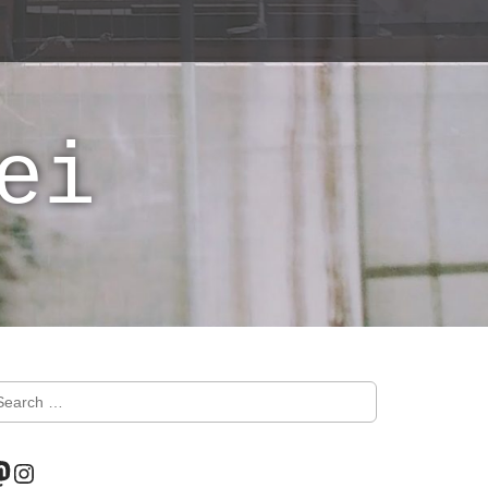
ei
astodon
Instagram