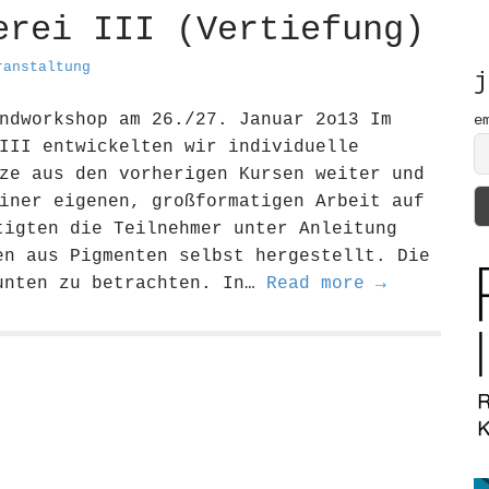
h
erei III (Vertiefung)
f
o
ranstaltung
r
j
:
ndworkshop am 26./27. Januar 2o13 Im
e
III entwickelten wir individuelle
ze aus den vorherigen Kursen weiter und
iner eigenen, großformatigen Arbeit auf
tigten die Teilnehmer unter Anleitung
en aus Pigmenten selbst hergestellt. Die
unten zu betrachten. In…
Read more →