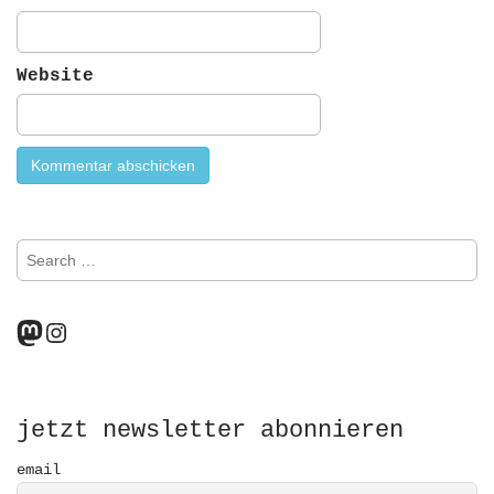
Website
S
e
a
r
Mastodon
Instagram
c
h
f
o
r
jetzt newsletter abonnieren
:
email