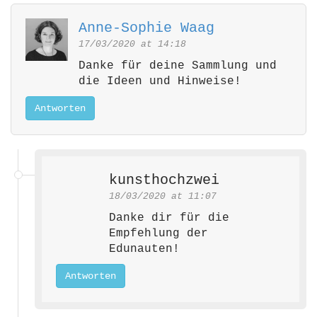
i
Anne-Sophie Waag
g
17/03/2020 at 14:18
a
t
Danke für deine Sammlung und
die Ideen und Hinweise!
i
o
Antworten
n
kunsthochzwei
18/03/2020 at 11:07
Danke dir für die
Empfehlung der
Edunauten!
Antworten