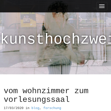
M
S
k
a
i
i
p
n
t
m
o
kunsthochzwe
e
c
n
o
n
u
t
e
n
t
vom wohnzimmer zum
vorlesungssaal
17/03/2020
in
blog
,
forschung