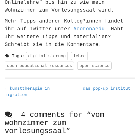
Onlinelehre“ bis hin zu wie mein
Wohnzimmer zum Vorlesungssaal wird.
Mehr Tipps anderer Kolleg*innen findet
ihr auf Twitter unter
#coronaedu
. Habt
Ihr weitere Tipps und Materialien?
Schreibt sie in die Kommentare.
Tags:
digitalisierung
lehre
open educational resources
open science
P
← kunsttherapie in
das pop-up institut →
migration
o
s
t
4 comments for “
vom
n
wohnzimmer zum
a
vorlesungssaal
”
v