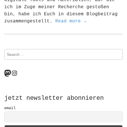
digitale Tools und Materialien, auf die
ich im Zuge meiner Recherche gestoßen
bin, habe ich Euch in diesem Blogbeitrag
zusammengestellt.
Read more →
S
e
a
r
Mastodon
Instagram
c
h
f
o
r
jetzt newsletter abonnieren
:
email