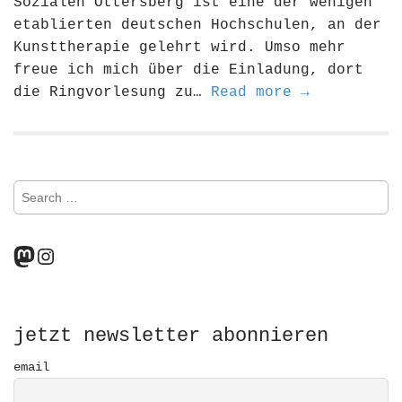
Sozialen Ottersberg ist eine der wenigen
etablierten deutschen Hochschulen, an der
Kunsttherapie gelehrt wird. Umso mehr
freue ich mich über die Einladung, dort
die Ringvorlesung zu…
Read more →
S
e
a
r
Mastodon
Instagram
c
h
f
o
r
jetzt newsletter abonnieren
:
email