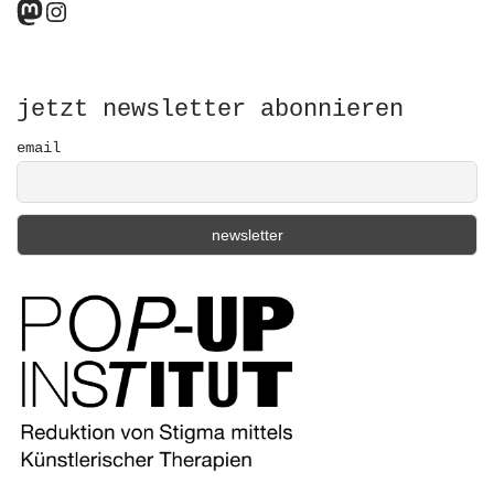
Mastodon
Instagram
c
h
f
o
r
jetzt newsletter abonnieren
:
email