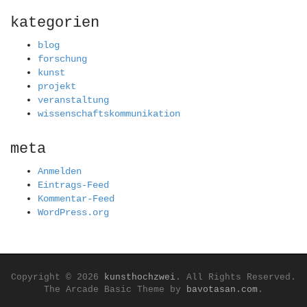
kategorien
blog
forschung
kunst
projekt
veranstaltung
wissenschaftskommunikation
meta
Anmelden
Eintrags-Feed
Kommentar-Feed
WordPress.org
Copyright © 2026
kunsthochzwei
. All Rights Reserved.
The Arcade Basic Theme by
bavotasan.com
.