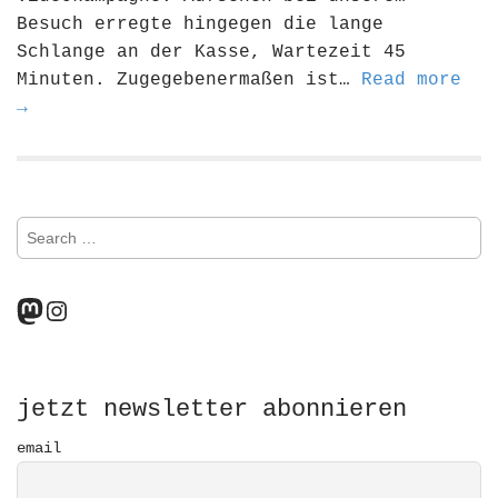
Besuch erregte hingegen die lange
Schlange an der Kasse, Wartezeit 45
Minuten. Zugegebenermaßen ist…
Read more
→
S
e
a
r
Mastodon
Instagram
c
h
f
o
r
jetzt newsletter abonnieren
:
email