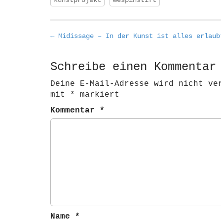
kunstprojekt
wespinstift
P
← Midissage – In der Kunst ist alles erlaub
o
s
Schreibe einen Kommentar
t
Deine E-Mail-Adresse wird nicht ve
n
mit
*
markiert
a
Kommentar
*
v
i
g
a
t
i
o
n
Name
*