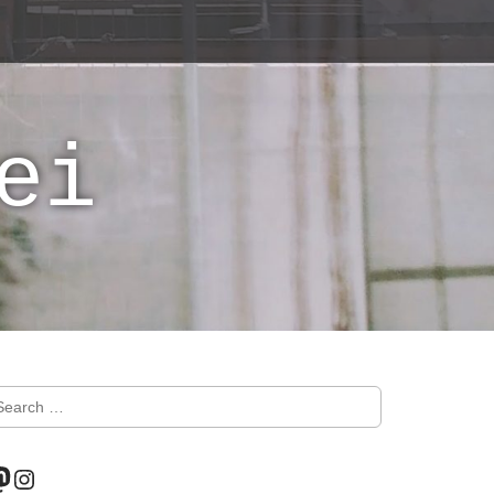
ei
astodon
Instagram