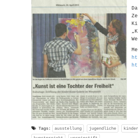
D
Z
Ki
„
We
Me
ht
ht
Tags:
ausstellung
jugendliche
kinde