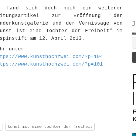
h
a fand sich doch noch ein weiterer
f
eitungsartikel zur Eröffnung der
o
r
j
nderkunstgalerie und der Vernissage von
:
Kunst ist eine Tochter der Freiheit“ im
e
spinstift am 12. April 2o13.
hr unter
tps://www.kunsthochzwei.com/?p=104
tps://www.kunsthochzwei.com/?p=101
r
kunst ist eine tochter der freiheit