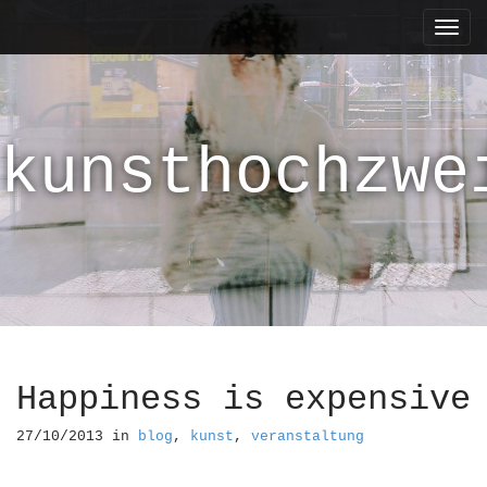
M
S
k
a
i
i
p
n
t
m
o
kunsthochzwe
e
c
n
o
n
u
t
e
n
t
Happiness is expensive
27/10/2013
in
blog
,
kunst
,
veranstaltung