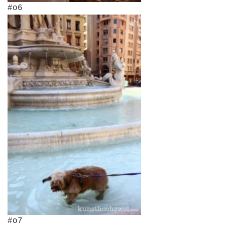
#o6
#o7