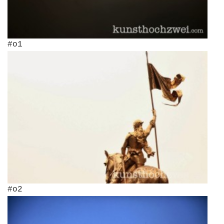
#o1
#o2