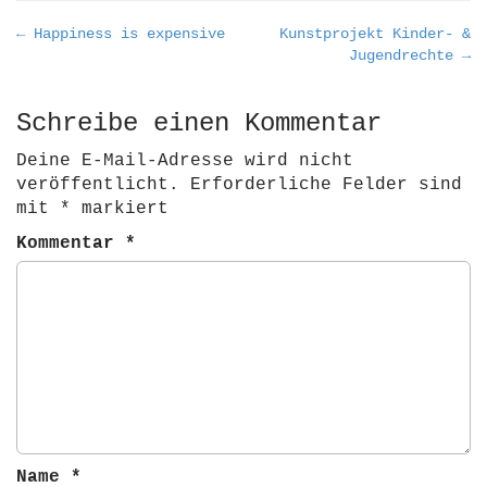
P
← Happiness is expensive
Kunstprojekt Kinder- &
Jugendrechte →
o
s
t
Schreibe einen Kommentar
n
Deine E-Mail-Adresse wird nicht
a
veröffentlicht.
Erforderliche Felder sind
v
mit
*
markiert
i
Kommentar
*
g
a
t
i
o
n
Name
*