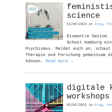
feministi
science
11/05/2023
in
blog
,
fo
Dismantle Sanism. 
School Hamburg ein
Psychismus. Meldet euch an, schaut
Therapie und Forschung gemeinsam d
können.
Read more →
digitale 
workshops
01/02/2021
in
blog
,
ve