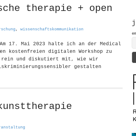
h
sche therapie + open
f
o
r
j
:
rschung
,
wissenschaftskommunikation
e
Am 17. Mai 2023 halte ich an der Medical
en kostenfreien digitalen Workshop zu
 rein und diskutiert mit, wie wir
iskriminierungssensibler gestalten
kunsttherapie
ranstaltung