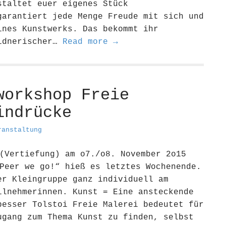
staltet euer eigenes Stück
garantiert jede Menge Freude mit sich und
ines Kunstwerks. Das bekommt ihr
ildnerischer…
Read more →
workshop Freie
indrücke
ranstaltung
(Vertiefung) am o7./o8. November 2o15
Peer we go!“ hieß es letztes Wochenende.
er Kleingruppe ganz individuell am
ilnehmerinnen. Kunst = Eine ansteckende
besser Tolstoi Freie Malerei bedeutet für
ugang zum Thema Kunst zu finden, selbst