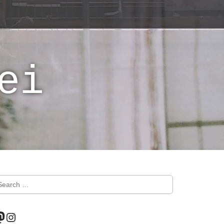
ei
astodon
Instagram