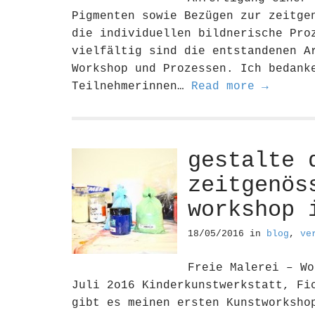
Pigmenten sowie Bezügen zur zeitge
die individuellen bildnerische Pro
vielfältig sind die entstandenen A
Workshop und Prozessen. Ich bedank
Teilnehmerinnen…
Read more →
gestalte 
zeitgenös
workshop 
18/05/2016
in
blog
,
ve
Freie Malerei – Wo
Juli 2o16 Kinderkunstwerkstatt, Fi
gibt es meinen ersten Kunstworksho