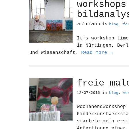
workshops
bildanaly
26/10/2018
in
blog
,
fo
It’s workshop time
in Nürtingen, Berl
und Wissenschaft.
Read more →
freie mal
12/07/2016
in
blog
,
ve
Wochenendworkshop 
Kinderkunstwerksta
startete mein erst
Anfertigung einer 