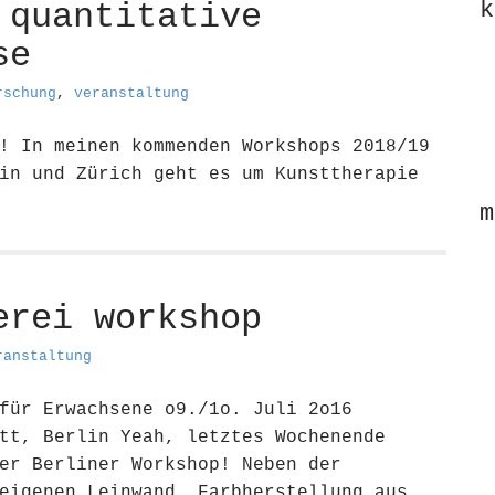
k
 quantitative
se
rschung
,
veranstaltung
! In meinen kommenden Workshops 2018/19
in und Zürich geht es um Kunsttherapie
m
erei workshop
ranstaltung
für Erwachsene o9./1o. Juli 2o16
tt, Berlin Yeah, letztes Wochenende
er Berliner Workshop! Neben der
eigenen Leinwand, Farbherstellung aus