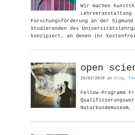
Wir machen Kunstth
Lehrveranstaltung 
Forschungsförderung an der Sigmund
Studierenden des Universitätslehrg
konzipiert, an denen ihr kostenfr
open scie
21/02/2019
in
blog
,
fo
Fellow-Programm Fr
Qualifizierungswor
Naturkundemuseum,