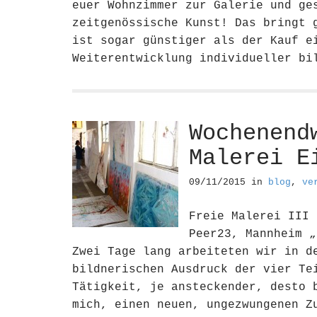
euer Wohnzimmer zur Galerie und ge
zeitgenössische Kunst! Das bringt 
ist sogar günstiger als der Kauf e
Weiterentwicklung individueller b
Wochenend
Malerei E
09/11/2015
in
blog
,
ve
Freie Malerei III 
Peer23, Mannheim „
Zwei Tage lang arbeiteten wir in d
bildnerischen Ausdruck der vier Te
Tätigkeit, je ansteckender, desto 
mich, einen neuen, ungezwungenen Z