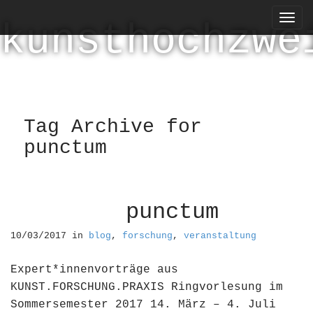
M
S
k
a
kunsthochzwe
i
i
p
n
t
m
o
e
c
n
o
Tag Archive for
n
u
punctum
t
e
n
t
punctum
10/03/2017
in
blog
,
forschung
,
veranstaltung
Expert*innenvorträge aus
KUNST.FORSCHUNG.PRAXIS Ringvorlesung im
Sommersemester 2017 14. März – 4. Juli