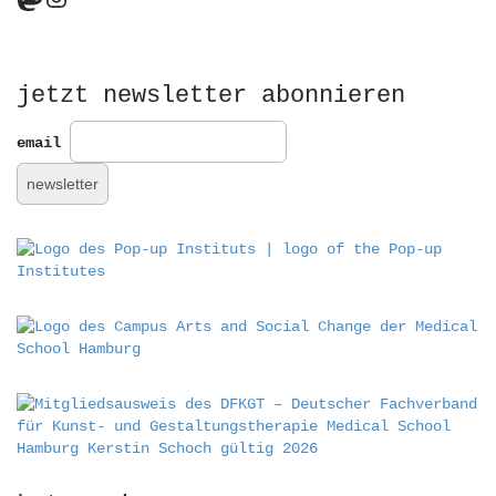
c
h
f
o
r
jetzt newsletter abonnieren
:
email