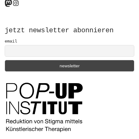
Mastodon
Instagram
c
h
f
o
r
jetzt newsletter abonnieren
:
email