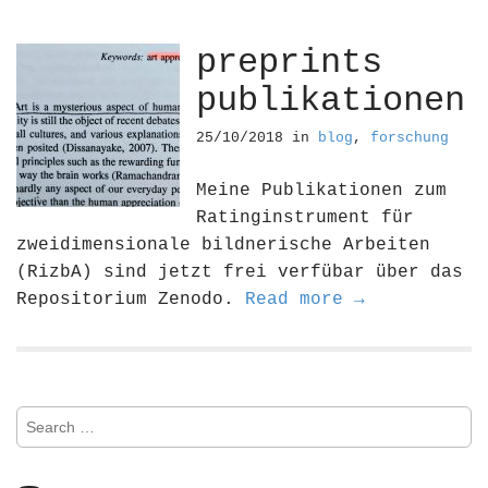
preprints
publikationen
25/10/2018
in
blog
,
forschung
Meine Publikationen zum
Ratinginstrument für
zweidimensionale bildnerische Arbeiten
(RizbA) sind jetzt frei verfübar über das
Repositorium Zenodo.
Read more →
S
e
a
r