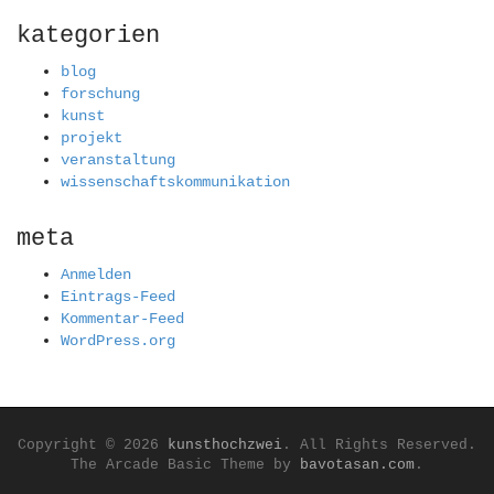
kategorien
blog
forschung
kunst
projekt
veranstaltung
wissenschaftskommunikation
meta
Anmelden
Eintrags-Feed
Kommentar-Feed
WordPress.org
Copyright © 2026
kunsthochzwei
. All Rights Reserved.
The Arcade Basic Theme by
bavotasan.com
.