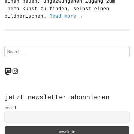
einen neuen, ungezwungenen Zugang zum
Thema Kunst zu finden, selbst einen
bildnerischen…
Read more →
S
e
a
r
Mastodon
Instagram
c
h
f
o
r
jetzt newsletter abonnieren
:
email