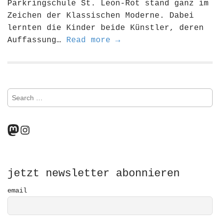
Parkringschule St. Leon-Rot stand ganz im
Zeichen der Klassischen Moderne. Dabei
lernten die Kinder beide Künstler, deren
Auffassung…
Read more →
S
e
a
r
Mastodon
Instagram
c
h
f
o
r
jetzt newsletter abonnieren
:
email