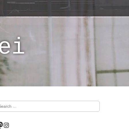
ei
astodon
Instagram