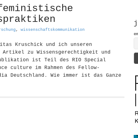
h
feministische
f
o
spraktiken
r
j
:
rschung
,
wissenschaftskommunikation
e
itas Kruschick und ich unseren
 Artikel zu Wissensgerechtigkeit und
ublikation ist Teil des RIO Special
nce culture im Rahmen des Fellow-
dia Deutschland. Wie immer ist das Ganze