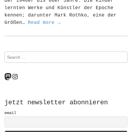
der 1940er bis 60er Jahre. Die Kinder
lernten Werke und Künstler der Epoche
kennen; darunter Mark Rothko, eine der
Größen…
Read more →
S
e
a
r
Mastodon
Instagram
c
h
f
o
r
jetzt newsletter abonnieren
:
email