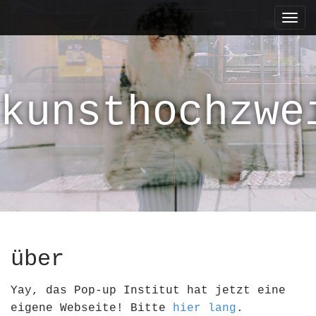
M
S
k
a
i
i
p
n
t
m
o
kunsthochzwe
e
c
n
o
n
u
t
e
n
t
über
Yay, das Pop-up Institut hat jetzt eine
eigene Webseite! Bitte
hier lang
.