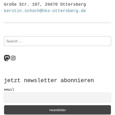
Große Str. 107, 28870 Ottersberg
kerstin.schoch@hks-ottersberg.de
S
e
a
r
Mastodon
Instagram
c
h
f
o
r
jetzt newsletter abonnieren
:
email